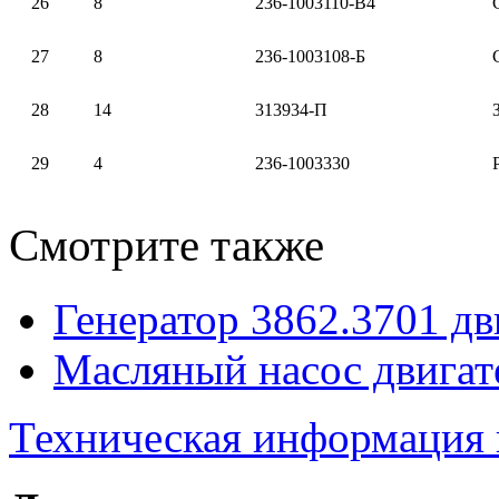
26
8
236-1003110-В4
27
8
236-1003108-Б
28
14
313934-П
29
4
236-1003330
Смотрите также
Генератор 3862.3701 д
Масляный насос двига
Техническая информация