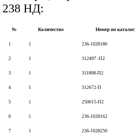
238 НД:
№
Количество
Номер по каталог
1
1
236-1028180
2
1
312497 -П2
3
1
311808-П2
4
1
312672-П
5
1
250615-П2
6
1
236-1028162
7
1
236-1028250