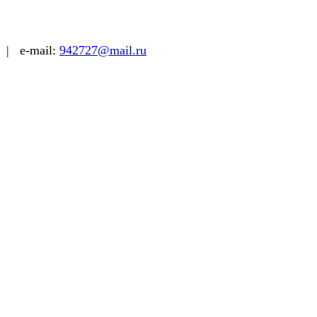
| e-mail:
942727@mail.ru