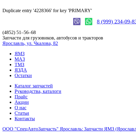
Duplicate entry '4228366' for key 'PRIMARY'
8 (999) 234-09-8
(4852)
51–56–68
Запчасти для грузовиков, автобусов и тракторов
Ярославль, ул. Чкалова, 82
ЯМЗ
МАЗ
ТМЗ
ЯЗДА
Остатки
Каталог запчастей
Руководства, каталоги
Прайс
Акции
О нас
Статьи
Контакты
ООО "СпецАвтоЗапчасть" Ярославль: Запчасти ЯМЗ (Яросла