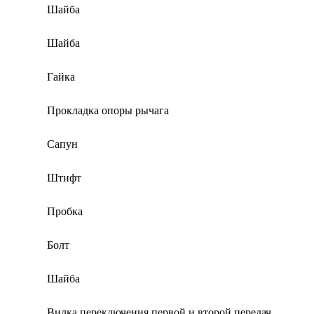
Шайба
Шайба
Гайка
Прокладка опоры рычага
Сапун
Штифт
Пробка
Болт
Шайба
Вилка переключения первой и второй передач