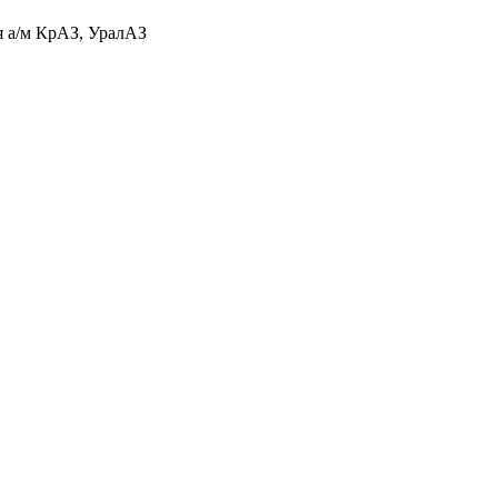
я а/м КрАЗ, УралАЗ