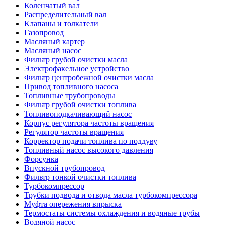
Коленчатый вал
Распределительный вал
Клапаны и толкатели
Газопровод
Масляный картер
Масляный насос
Фильтр грубой очистки масла
Электрофакельное устройство
Фильтр центробежной очистки масла
Привод топливного насоса
Топливные трубопроводы
Фильтр грубой очистки топлива
Топливоподкачивающий насос
Корпус регулятора частоты вращения
Регулятор частоты вращения
Корректор подачи топлива по поддуву
Топливный насос высокого давления
Форсунка
Впускной трубопровод
Фильтр тонкой очистки топлива
Турбокомпрессор
Трубки подвода и отвода масла турбокомпрессора
Муфта опережения впрыска
Термостаты системы охлаждения и водяные трубы
Водяной насос