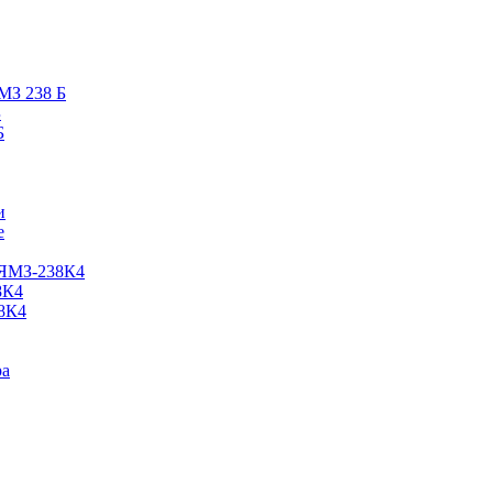
МЗ 238 Б
Б
Б
и
е
 ЯМЗ-238К4
8К4
8К4
ра