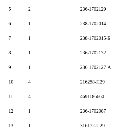
5
2
236-1702129
6
1
238-1702014
7
1
238-1702015-Б
8
1
236-1702132
9
1
236-1702127-А
10
4
216258-П29
11
4
4691186660
12
1
236-1702087
13
1
316172-П29