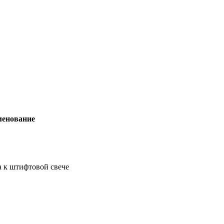
енование
а к штифтовой свече