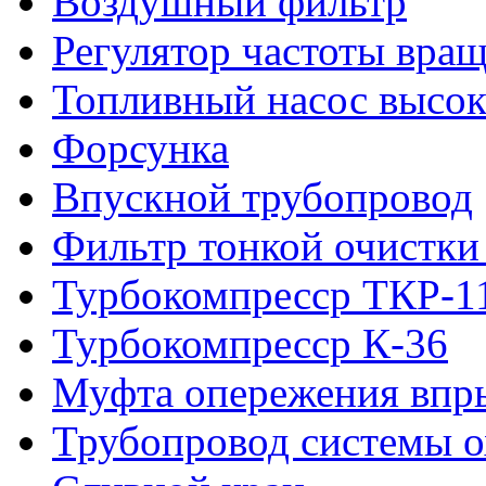
Воздушный фильтр
Регулятор частоты вра
Топливный насос высок
Форсунка
Впускной трубопровод
Фильтр тонкой очистки
Турбокомпресср ТКР-1
Турбокомпресср К-36
Муфта опережения впр
Трубопровод системы 