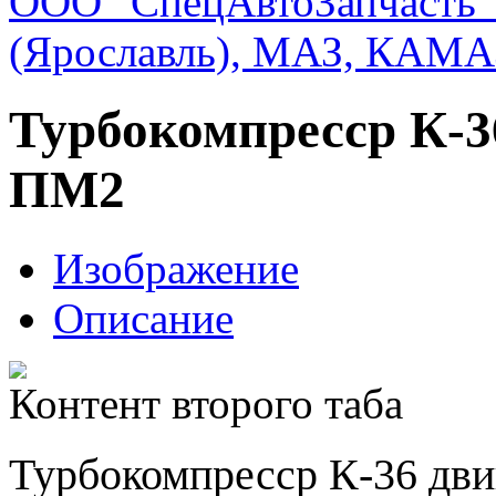
ООО "СпецАвтоЗапчасть"
(Ярославль), МАЗ, КАМА
Турбокомпресср К-3
ПМ2
Изображение
Описание
Контент второго таба
Турбокомпресср К-36 дв