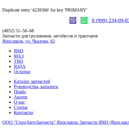
Duplicate entry '4228366' for key 'PRIMARY'
8 (999) 234-09-8
(4852)
51–56–68
Запчасти для грузовиков, автобусов и тракторов
Ярославль, ул. Чкалова, 82
ЯМЗ
МАЗ
ТМЗ
ЯЗДА
Остатки
Каталог запчастей
Руководства, каталоги
Прайс
Акции
О нас
Статьи
Контакты
ООО "СпецАвтоЗапчасть" Ярославль: Запчасти ЯМЗ (Яросла