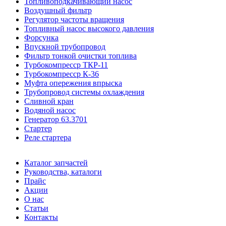
Топливоподкачивающий насос
Воздушный фильтр
Регулятор частоты вращения
Топливный насос высокого давления
Форсунка
Впускной трубопровод
Фильтр тонкой очистки топлива
Турбокомпресср ТКР-11
Турбокомпресср К-36
Муфта опережения впрыска
Трубопровод системы охлаждения
Сливной кран
Водяной насос
Генератор 63.3701
Стартер
Реле стартера
Каталог запчастей
Руководства, каталоги
Прайс
Акции
О нас
Статьи
Контакты