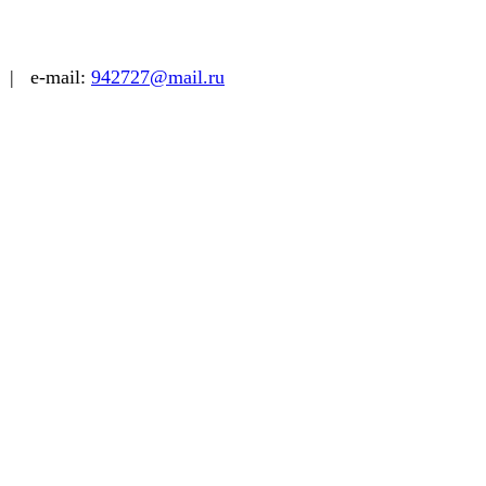
| e-mail:
942727@mail.ru