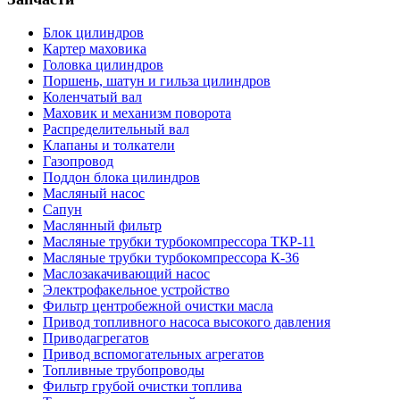
Блок цилиндров
Картер маховика
Головка цилиндров
Поршень, шатун и гильза цилиндров
Коленчатый вал
Маховик и механизм поворота
Распределительный вал
Клапаны и толкатели
Газопровод
Поддон блока цилиндров
Масляный насос
Сапун
Маслянный фильтр
Масляные трубки турбокомпрессора ТКР-11
Масляные трубки турбокомпрессора К-36
Маслозакачивающий насос
Электрофакельное устройство
Фильтр центробежной очистки масла
Привод топливного насоса высокого давления
Приводагрегатов
Привод вспомогательных агрегатов
Топливные трубопроводы
Фильтр грубой очистки топлива