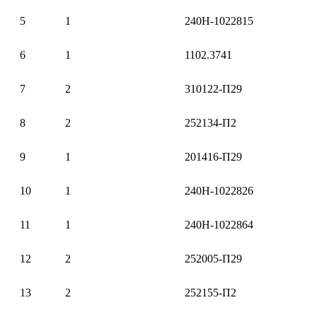
5
1
240Н-1022815
6
1
1102.3741
7
2
310122-П29
8
2
252134-П2
9
1
201416-П29
10
1
240Н-1022826
11
1
240Н-1022864
12
2
252005-П29
13
2
252155-П2