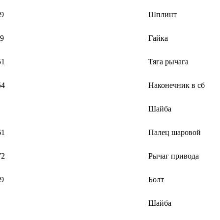
9
Шплинт
9
Гайка
51
Тяга рычага
54
Наконечник в сб
Шайба
61
Палец шаровой
72
Рычаг привода
9
Болт
Шайба