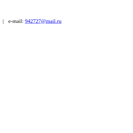
| e-mail:
942727@mail.ru