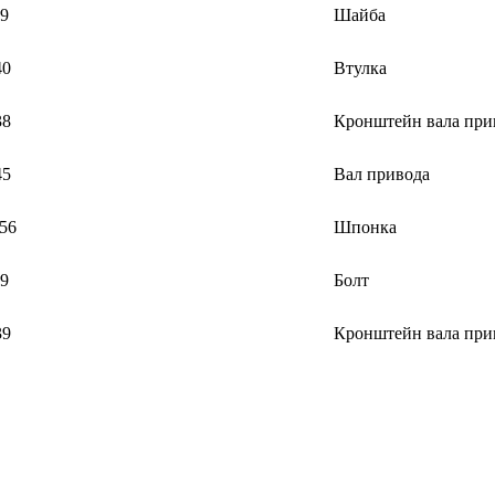
9
Шайба
40
Втулка
38
Кронштейн вала при
45
Вал привода
556
Шпонка
9
Болт
39
Кронштейн вала при