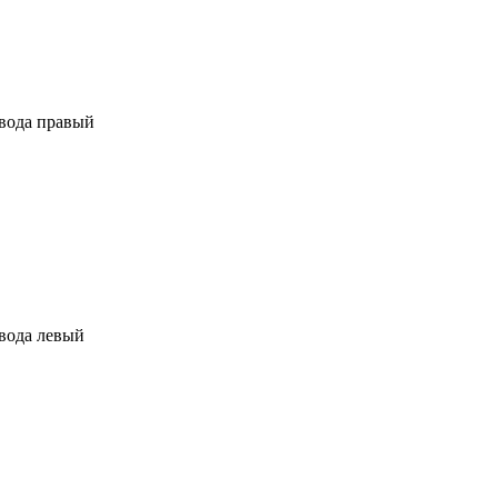
вода правый
вода левый