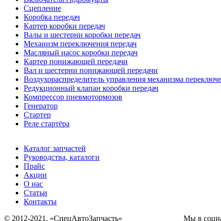
Сцепление
Коробка передач
Картер коробки передач
Валы и шестерни коробки передач
Механизм переключения передач
Масляный насос коробки передач
Картер понижающей передачи
Вал и шестерни понижающей передачи
Воздухораспределитель управления механизма переключе
Редукционный клапан коробки передач
Компрессор пневмотормозов
Генератор
Стартер
Реле стартёра
Каталог запчастей
Руководства, каталоги
Прайс
Акции
О нас
Статьи
Контакты
© 2012-2021, «СпецАвтоЗапчасть» Мы в социаль