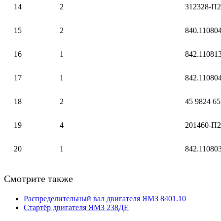
14
2
312328-П2
15
2
840.11080
16
1
842.11081
17
1
842.11080
18
2
45 9824 6
19
4
201460-П2
20
1
842.11080
Смотрите также
Распределительный вал двигателя ЯМЗ 8401.10
Стартёр двигателя ЯМЗ 238ДЕ