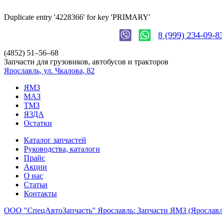
Duplicate entry '4228366' for key 'PRIMARY'
8 (999) 234-09-8
(4852)
51–56–68
Запчасти для грузовиков, автобусов и тракторов
Ярославль, ул. Чкалова, 82
ЯМЗ
МАЗ
ТМЗ
ЯЗДА
Остатки
Каталог запчастей
Руководства, каталоги
Прайс
Акции
О нас
Статьи
Контакты
ООО "СпецАвтоЗапчасть" Ярославль: Запчасти ЯМЗ (Яросла