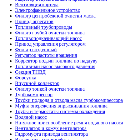
Вентиляция картера
Электрофакельное устройство
Фильтр центробежной очистки масла
Привод агрегатов
Топливный трубопроводы
Фильтр грубой очистки топлива
Топливоподкачивающий насос
Привод управления регулятором
Фильтр воздушный
Регулятор частоты вращения
Корректор подачи топлива по наддуву
Топливный насос высокого давления
Секция ТНВД
Форсунка
Впускной коллектор
Фильтр тонкой очистки топлива
Турбокомпрессор
Трубки подвода и отвода масла турбокомпрессора
Муфта опережения впрыскивания топлива
Трубы и термостаты системы охлаждения
Водяной насос
Натяжное приспособление ремня водяного насоса
Вентилятор и кожух вентилятора
Гидромуфта привода вентилятора
Включатель гидромуфты