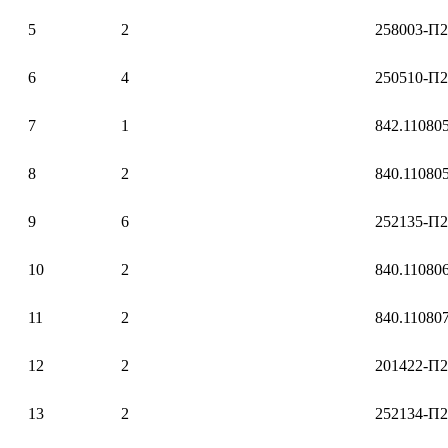
5
2
258003-П2
6
4
250510-П2
7
1
842.11080
8
2
840.11080
9
6
252135-П2
10
2
840.11080
11
2
840.11080
12
2
201422-П2
13
2
252134-П2