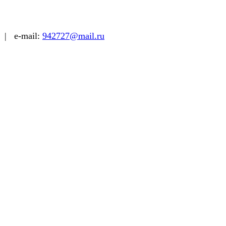
| e-mail:
942727@mail.ru