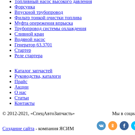
Топливный насос высокого давления
Форсунка
Впускной трубопровод
Фильтр тонкой очистки топлива
Муфта опережения впрыска
Трубопровод системы охлаждения
Сливной кран
Водяной насос
Генератор 63.3701
Стартер
Реле стартера
Каталог запчастей
Руководства, каталоги
Прайс
Акции
О нас
Статьи
Контакты
© 2012-2021, «СпецАвтоЗапчасть» Мы в социаль
Создание сайта
- компания ЯСИМ