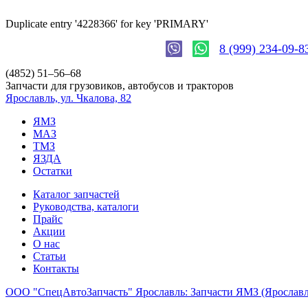
Duplicate entry '4228366' for key 'PRIMARY'
8 (999) 234-09-8
(4852)
51–56–68
Запчасти для грузовиков, автобусов и тракторов
Ярославль, ул. Чкалова, 82
ЯМЗ
МАЗ
ТМЗ
ЯЗДА
Остатки
Каталог запчастей
Руководства, каталоги
Прайс
Акции
О нас
Статьи
Контакты
ООО "СпецАвтоЗапчасть" Ярославль: Запчасти ЯМЗ (Яросла