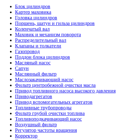
Блок цилиндров
Картер маховика
Головка цилиндров
Поршень, шатун и гильза цилиндров
Коленчатый вал
Маховик и механизм поворота
Распределительный вал
Клапаны и толкатели
Газопровод
Поддон блока цилиндров
Масляный насос
Сапун
Маслянный фильтр
Маслозакачивающий насос
Фильтр центробежной очистки масла
Привод топливного насоса высокого давления
Приводагрегатов
Привод вспомогательных агрегатов
Топливные трубопроводы
Фильтр грубой очистки топлива
Топливоподкачивающий насос
Воздушный фильтр
Регулятор частоты вращения
Корректор