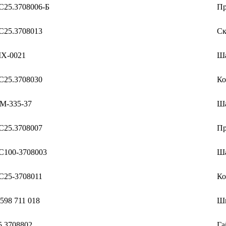
С25.3708006-Б
Пр
С25.3708013
Ск
Х-0021
Ш
С25.3708030
Ко
М-335-37
Ш
С25.3708007
П
С100-3708003
Ш
С25-3708011
Ко
 598 711 018
Ш
5.3708802
Га