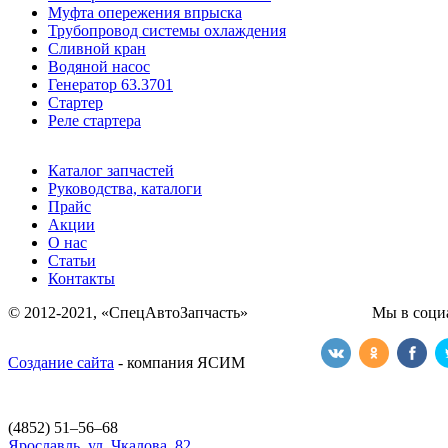
Муфта опережения впрыска
Трубопровод системы охлаждения
Сливной кран
Водяной насос
Генератор 63.3701
Стартер
Реле стартера
Каталог запчастей
Руководства, каталоги
Прайс
Акции
О нас
Статьи
Контакты
© 2012-2021, «СпецАвтоЗапчасть» Мы в социаль
Создание сайта
- компания ЯСИМ
(4852) 51–56–68
Ярославль, ул. Чкалова, 82