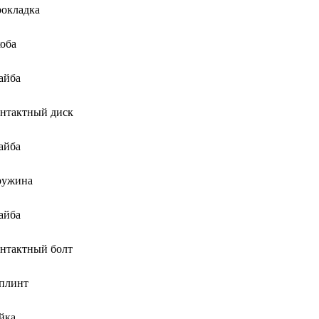
окладка
оба
айба
нтактный диск
айба
ружина
айба
нтактный болт
плинт
йка