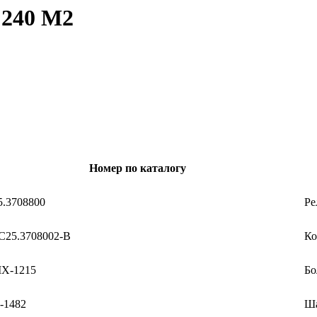
 240 М2
Номер по каталогу
5.3708800
Ре
С25.3708002-В
Ко
Х-1215
Бо
-1482
Ша