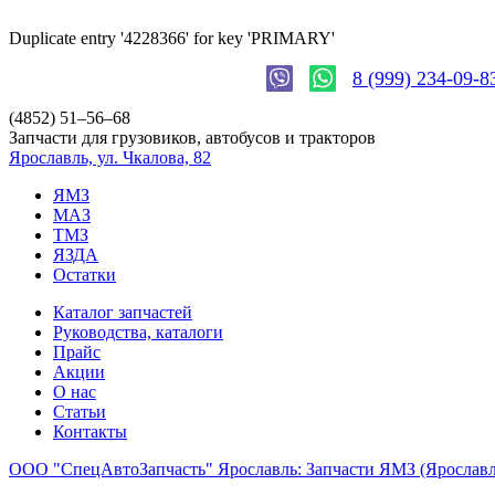
Duplicate entry '4228366' for key 'PRIMARY'
8 (999) 234-09-8
(4852)
51–56–68
Запчасти для грузовиков, автобусов и тракторов
Ярославль, ул. Чкалова, 82
ЯМЗ
МАЗ
ТМЗ
ЯЗДА
Остатки
Каталог запчастей
Руководства, каталоги
Прайс
Акции
О нас
Статьи
Контакты
ООО "СпецАвтоЗапчасть" Ярославль: Запчасти ЯМЗ (Яросла