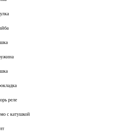
улка
айба
шка
ружина
шка
окладка
орь реле
мо с катушкой
лт