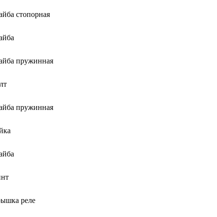
йба стопорная
айба
йба пружинная
лт
йба пружинная
йка
айба
нт
ышка реле