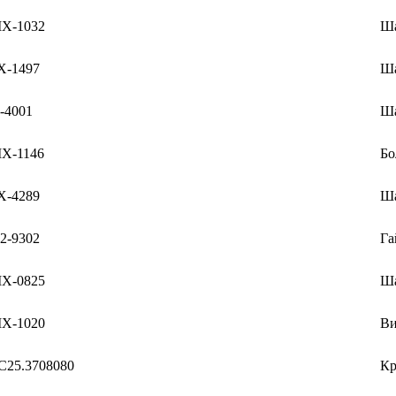
Х-1032
Ша
Х-1497
Ш
-4001
Ша
Х-1146
Бо
Х-4289
Ша
2-9302
Га
Х-0825
Ш
Х-1020
Ви
С25.3708080
Кр