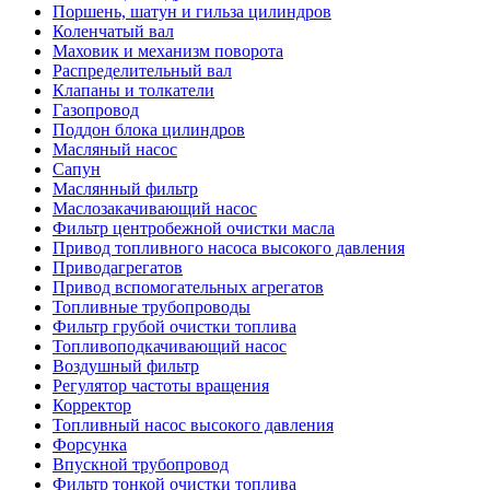
Поршень, шатун и гильза цилиндров
Коленчатый вал
Маховик и механизм поворота
Распределительный вал
Клапаны и толкатели
Газопровод
Поддон блока цилиндров
Масляный насос
Сапун
Маслянный фильтр
Маслозакачивающий насос
Фильтр центробежной очистки масла
Привод топливного насоса высокого давления
Приводагрегатов
Привод вспомогательных агрегатов
Топливные трубопроводы
Фильтр грубой очистки топлива
Топливоподкачивающий насос
Воздушный фильтр
Регулятор частоты вращения
Корректор
Топливный насос высокого давления
Форсунка
Впускной трубопровод
Фильтр тонкой очистки топлива