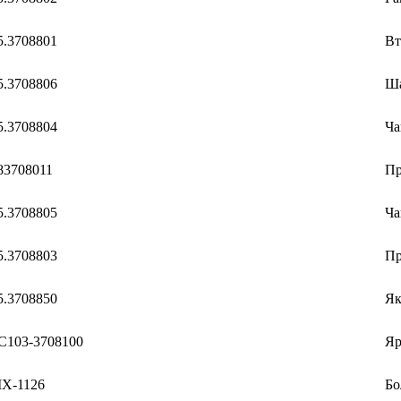
5.3708801
Вт
5.3708806
Ш
5.3708804
Ча
83708011
П
5.3708805
Ча
5.3708803
Пр
5.3708850
Як
С103-3708100
Яр
Х-1126
Бо