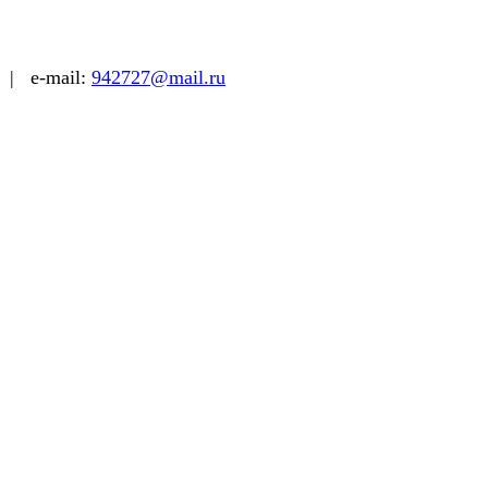
| e-mail:
942727@mail.ru