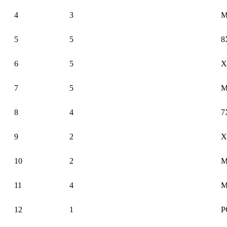
4
3
М
5
5
8
6
5
Х
7
5
М
8
4
7
9
2
Х
10
2
М
11
4
М
12
1
Р