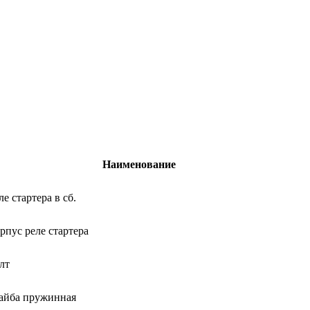
Наименование
ле стартера в сб.
рпус реле стартера
лт
йба пружинная