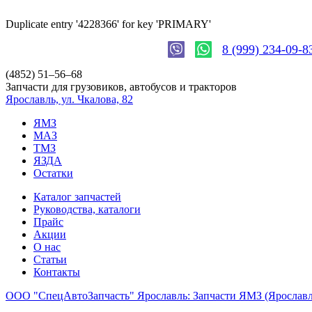
Duplicate entry '4228366' for key 'PRIMARY'
8 (999) 234-09-8
(4852)
51–56–68
Запчасти для грузовиков, автобусов и тракторов
Ярославль, ул. Чкалова, 82
ЯМЗ
МАЗ
ТМЗ
ЯЗДА
Остатки
Каталог запчастей
Руководства, каталоги
Прайс
Акции
О нас
Статьи
Контакты
ООО "СпецАвтоЗапчасть" Ярославль: Запчасти ЯМЗ (Яросла