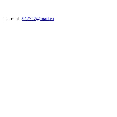
| e-mail:
942727@mail.ru