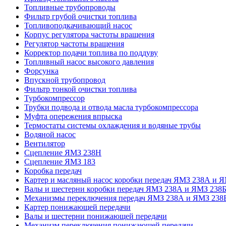
Топливные трубопроводы
Фильтр грубой очистки топлива
Топливоподкачивающий насос
Корпус регулятора частоты вращения
Регулятор частоты вращения
Корректор подачи топлива по поддуву
Топливный насос высокого давления
Форсунка
Впускной трубопровод
Фильтр тонкой очистки топлива
Турбокомпрессор
Трубки подвода и отвода масла турбокомпрессора
Муфта опережения впрыска
Термостаты системы охлаждения и водяные трубы
Водяной насос
Вентилятор
Сцепление ЯМЗ 238Н
Сцепление ЯМЗ 183
Коробка передач
Картер и масляный насос коробки передач ЯМЗ 238А и 
Валы и шестерни коробки передач ЯМЗ 238А и ЯМЗ 238
Механизмы переключения передач ЯМЗ 238А и ЯМЗ 238
Картер понижающей передачи
Валы и шестерни понижающей передачи
Механизм переключения понижающей передачи