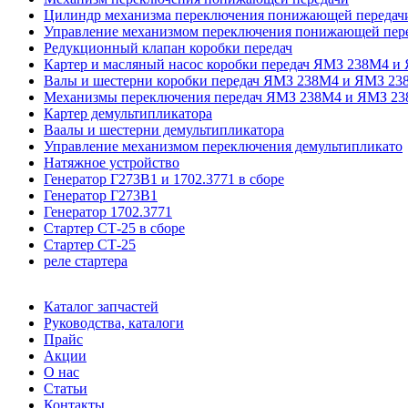
Цилиндр механизма переключения понижающей передач
Управление механизмом переключения понижающей пер
Редукционный клапан коробки передач
Картер и масляный насос коробки передач ЯМЗ 238М4 и
Валы и шестерни коробки передач ЯМЗ 238М4 и ЯМЗ 23
Механизмы переключения передач ЯМЗ 238М4 и ЯМЗ 23
Картер демультипликатора
Ваалы и шестерни демультипликатора
Управление механизмом переключения демультипликато
Натяжное устройство
Генератор Г273В1 и 1702.3771 в сборе
Генератор Г273В1
Генератор 1702.3771
Стартер СТ-25 в сборе
Стартер СТ-25
реле стартера
Каталог запчастей
Руководства, каталоги
Прайс
Акции
О нас
Статьи
Контакты