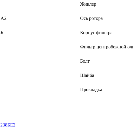
Жиклер
-А2
Ось ротора
-Б
Корпус фильтра
Фильтр центробежной оч
Болт
Шайба
Прокладка
 238БЕ2