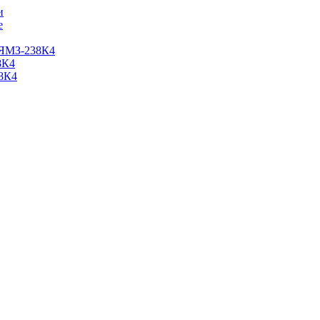
и
е
 ЯМЗ-238К4
8К4
8К4