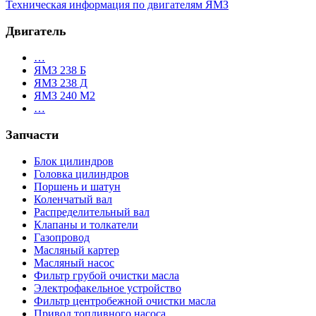
Техническая информация по двигателям ЯМЗ
Двигатель
…
ЯМЗ 238 Б
ЯМЗ 238 Д
ЯМЗ 240 М2
…
Запчасти
Блок цилиндров
Головка цилиндров
Поршень и шатун
Коленчатый вал
Распределительный вал
Клапаны и толкатели
Газопровод
Масляный картер
Масляный насос
Фильтр грубой очистки масла
Электрофакельное устройство
Фильтр центробежной очистки масла
Привод топливного насоса