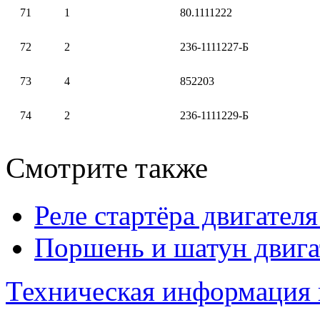
71
1
80.1111222
72
2
236-1111227-Б
73
4
852203
74
2
236-1111229-Б
Смотрите также
Реле стартёра двигате
Поршень и шатун двига
Техническая информация