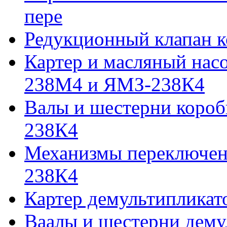
пере
Редукционный клапан к
Картер и масляный нас
238М4 и ЯМЗ-238К4
Валы и шестерни коро
238К4
Механизмы переключен
238К4
Картер демультипликат
Ваалы и шестерни дему